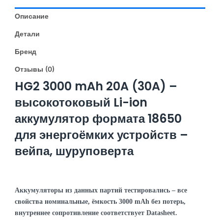
"шоколадка"
20/30
Описание
А
высокотоковый
Детали
Бренд
Отзывы (0)
HG2 3000 mAh 20A (30A) –
высокотоковый Li-ion
аккумулятор формата 18650
для энергоёмких устройств –
вейпа, шуруповерта
Аккумуляторы из данных партий тестировались – все
свойства номинальные, ёмкость 3000 mAh без потерь,
внутреннее сопротивление соответствует Datasheet.