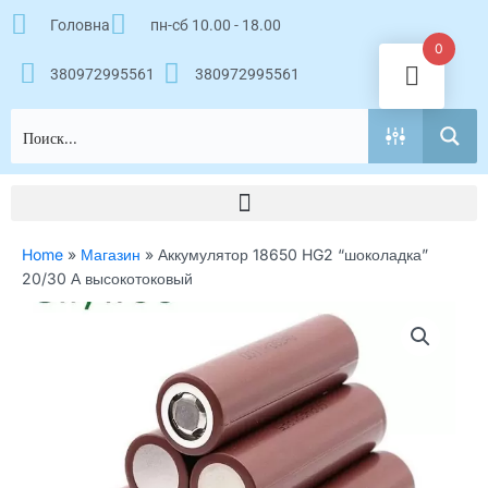
Перейти
Головна
пн-сб 10.00 - 18.00
к
0
содержимому
380972995561
380972995561
Home
»
Магазин
»
Аккумулятор 18650 HG2 “шоколадка”
20/30 А высокотоковый