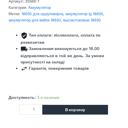
Артикул:
35566-1
Категория:
Аккумулятор
Метки:
18650 для шуруповерта
,
аккумулятор lg 18650
,
аккумулятор для вейпа 18650
,
высокотоковые 18650
Тип оплати: пiсляоплата,
оплата по
реквизитам
Замовлення виконуються до 16.00
відправляються в той же день.
За умови
присутності на складі
Гарантія, повернення товарів
Количество
Доступность:
3 в наличии
товара
В корзину
Аккумулятор
18650
HG2