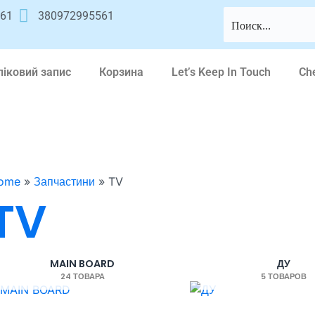
561
380972995561
ліковий запис
Корзина
Let’s Keep In Touch
Ch
ome
»
Запчастини
»
TV
TV
MAIN BOARD
ДУ
24 ТОВАРА
5 ТОВАРОВ