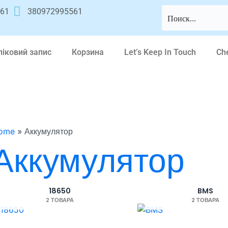
561
380972995561
ліковий запис
Корзина
Let’s Keep In Touch
Ch
ome
»
Аккумулятор
Аккумулятор
18650
BMS
2 ТОВАРА
2 ТОВАРА