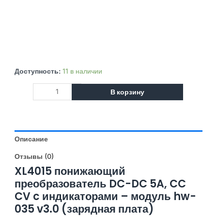
Количество
Доступность:
11 в наличии
товара
В корзину
XL4015
понижающий
преобразователь
DC-
DC
Описание
5A,
CC
Отзывы (0)
CV
XL4015 понижающий
c
преобразователь DC-DC 5A, CC
индикаторами
CV c индикаторами – модуль hw-
-
035 v3.0 (зарядная плата)
модуль