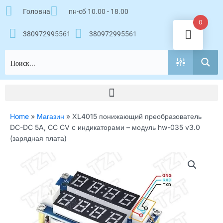
Перейти
Головна
пн-сб 10.00 - 18.00
к
0
содержимому
380972995561
380972995561
Home
»
Магазин
»
XL4015 понижающий преобразователь
DC-DC 5A, CC CV c индикаторами – модуль hw-035 v3.0
(зарядная плата)