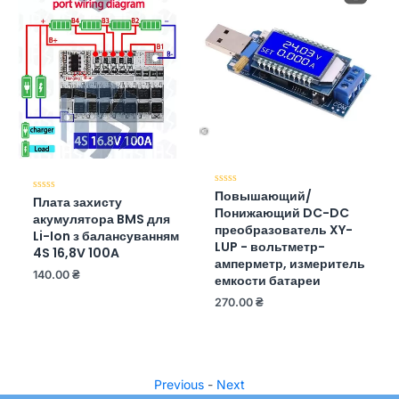
Повышающий/
Оценка
Плата захисту
Оценка
0
0
Понижающий DC-DC
из
акумулятора BMS для
из
5
преобразователь XY-
5
Li-Ion з балансуванням
LUP - вольтметр-
4S 16,8V 100A
амперметр, измеритель
140.00
₴
емкости батареи
270.00
₴
Previous
-
Next