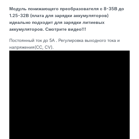
hw-
035
Модуль понижающего преобразователя с 8-35В до
v3.0
1.25-32В (плата для зарядки аккумуляторов)
(зарядная
идеально подходит для зарядки литиевых
плата)
аккумуляторов. Смотрите видео!!!
Постоянный ток до 5А . Регулировка выходного тока и
напряжения(CC, CV).