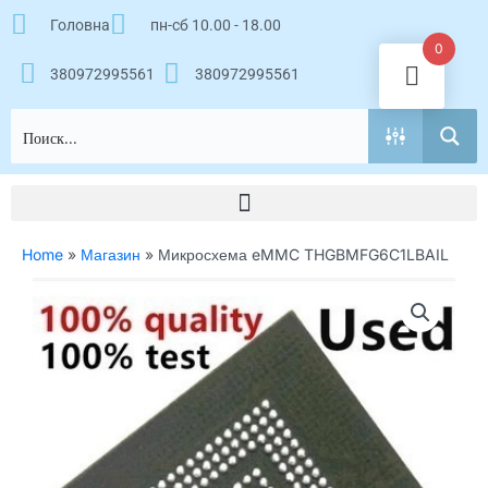
Перейти
Головна
пн-сб 10.00 - 18.00
к
0
содержимому
380972995561
380972995561
Home
»
Магазин
»
Микросхема eMMC THGBMFG6C1LBAIL