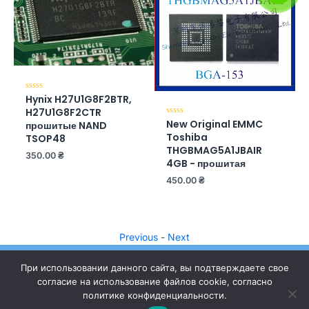
Hynix H27U1G8F2BTR,
Оценка
0
H27U1G8F2CTR
из
5
New Original EMMC
Оценка
прошитые NAND
0
Toshiba
TSOP48
из
5
THGBMAG5A1JBAIR
350.00
₴
4GB - прошитая
450.00
₴
Previous
-
Next
При использовании данного сайта, вы подтверждаете свое
согласие на использование файлов cookie, согласно
политике конфиденциальности.