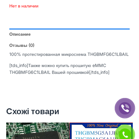
Нет в наличии
Описание
Отзывы (0)
100% протестированная микросхема THGBMFG6C1LBAIL
[tds_info]Также можно купить прошитую eMMC
THGBMFG6C1LBAIL Вашей прошивкой[/tds_info]
Cхожі товари