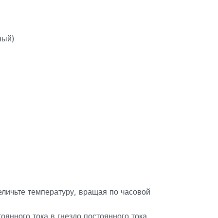
ный)
еличьте температуру, вращая по часовой
оянного тока в гнездо постоянного тока