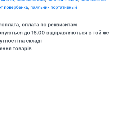
от повербанка
,
паяльник портативный
ляоплата,
оплата по реквизитам
нуються до 16.00 відправляються в той же
тності на складі
ення товарів