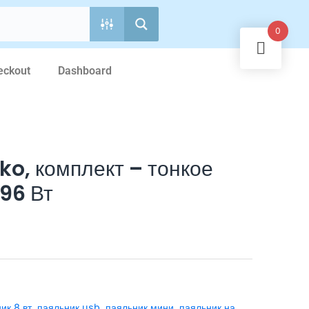
0
eckout
Dashboard
ko, комплект – тонкое
 96 Вт
ик 8 вт
,
паяльник usb
,
паяльник мини
,
паяльник на