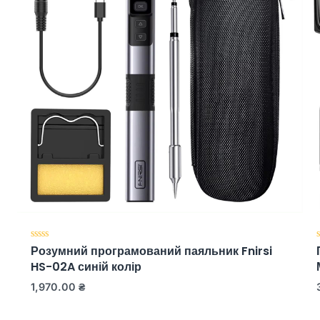
Розумний програмований паяльник Fnirsi
Оценка
0
HS-02A синій колір
из
5
1,970.00
₴