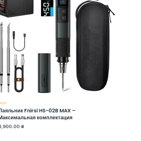
Паяльник Fnirsi HS-02B MAX –
Fnirsi
Оценка
Оценка
0
0
Максимальная комплектация
компле
из
из
5
5
жалам
3,900.00
₴
5,180.