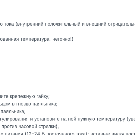
го тока (внутренний положительный и внешний отрицатель
ованная температура, неточно!)
мите крепежную гайку;
ьцом в гнездо паяльника;
 паяльника;
улирования и установите на ней нужную температуру (ув
 против часовой стрелки);
питания (12–24 В постоянного тока); вставьте вилку пост