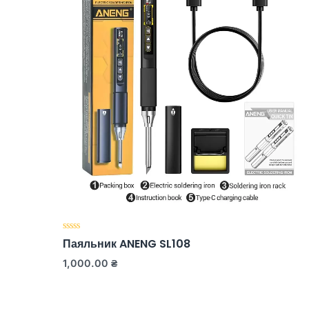
SI HS-
Оценка
Паяльник ANENG SL108
0
из
1,000.00
₴
5