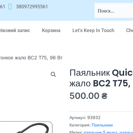
561
380972995561
ліковий запис
Корзина
Let’s Keep In Touch
Ch
тонкое жало BC2 T75, 96 Вт
Паяльник Quic
жало BC2 T75,
500.00
₴
Артикул:
93932
Категория:
Паяльники
Метки:
паяльник 5 вольт
,
паяльн