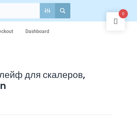
0
eckout
Dashboard
лейф для скалеров,
in