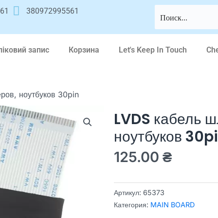
561
380972995561
ліковий запис
Корзина
Let's Keep In Touch
Ch
ров, ноутбуков 30pin
LVDS кабель ш
ноутбуков 30p
125.00
₴
Артикул:
65373
Категория:
MAIN BOARD