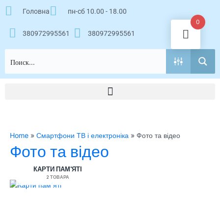
Перейти
Головна
пн-сб 10.00 - 18.00
к
0
содержимому
380972995561
380972995561
Home
»
Смартфони ТВ і електроніка
»
Фото та відео
Фото та відео
КАРТИ ПАМ'ЯТІ
2 ТОВАРА