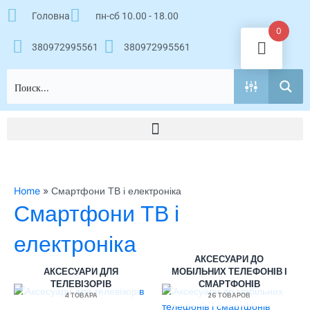
Перейти
Головна
пн-сб 10.00 - 18.00
к
0
содержимому
380972995561
380972995561
Home
»
Смартфони ТВ і електроніка
Смартфони ТВ і
електроніка
АКСЕСУАРИ ДО
АКСЕСУАРИ ДЛЯ
МОБІЛЬНИХ ТЕЛЕФОНІВ І
ТЕЛЕВІЗОРІВ
СМАРТФОНІВ
4 ТОВАРА
26 ТОВАРОВ