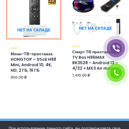
НЕТ НА СКЛАДЕ
НЕТ НА СКЛАДЕ
Смарт ТВ приставка
Оценка
Мини-ТВ-приставка
Оценка
0
0
TV Box H96MAX
из
HONGTOP – Stick H98
из
5
RK3528 – Android 13 –
5
Mini, Android 10, 4K,
4/32 + MX3 Air mouse
HD, 2 ГБ, 16 ГБ
1,410.00
₴
950.00
₴
При использовании данного сайта, вы подтверждаете свое