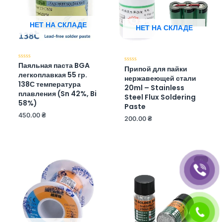
НЕТ НА СКЛАДЕ
НЕТ НА СКЛАДЕ
Паяльная паста BGA
Оценка
Припой для пайки
Оценка
0
0
легкоплавкая 55 гр.
из
нержавеющей стали
из
5
138С температура
5
20ml – Stainless
плавления (Sn 42%, Bi
Steel Flux Soldering
58%)
Paste
450.00
₴
200.00
₴