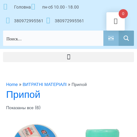
Перейти
Головна
пн-сб 10.00 - 18.00
к
0
содержимому
380972995561
380972995561
Home
»
ВИТРАТНІ МАТЕРІАЛІ
»
Припой
Припой
Показаны все (6)