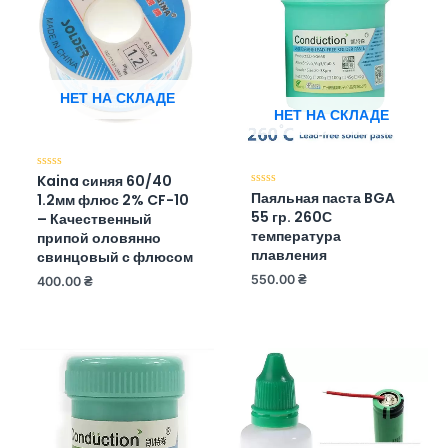
НЕТ НА СКЛАДЕ
НЕТ НА СКЛАДЕ
Kaina синяя 60/40
Оценка
0
Паяльная паста BGA
Оценка
1.2мм флюс 2% CF-10
из
0
55 гр. 260С
5
– Качественный
из
5
температура
припой оловянно
плавления
свинцовый с флюсом
550.00
₴
400.00
₴