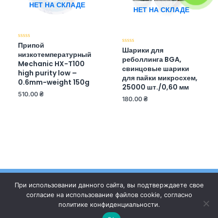
НЕТ НА СКЛАДЕ
НЕТ НА СКЛАДЕ
Припой
Оценка
Шарики для
Оценка
0
низкотемпературный
0
из
реболлинга BGA,
из
5
Mechanic HX-T100
5
свинцовые шарики
high purity low –
для пайки микросхем,
0.6mm-weight 150g
25000 шт./0,60 мм
510.00
₴
180.00
₴
При использовании данного сайта, вы подтверждаете свое
согласие на использование файлов cookie, согласно
политике конфиденциальности.