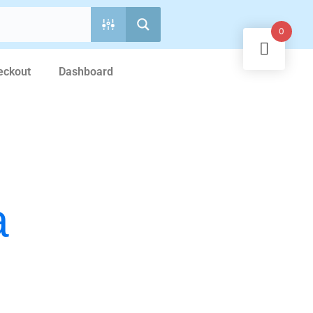
0
eckout
Dashboard
а