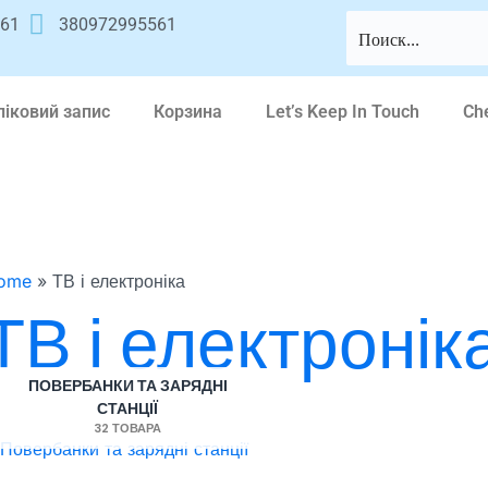
561
380972995561
ліковий запис
Корзина
Let’s Keep In Touch
Ch
ome
»
ТВ і електроніка
ТВ і електронік
ПОВЕРБАНКИ ТА ЗАРЯДНІ
СТАНЦІЇ
32 ТОВАРА