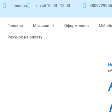
Перейти
Головна
пн-сб 10.00 - 18.00
380972995
к
содержимому
Головна
Магазин
Оформлення
Мій об
Рахунок на оплату
H
о