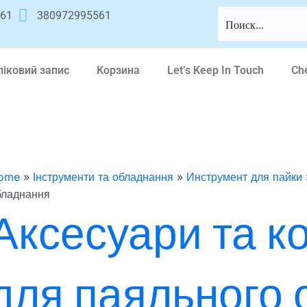
561
380972995561
ліковий запис
Корзина
Let’s Keep In Touch
Ch
ome
»
Інструменти та обладнання
»
Инструмент для пайки
бладнання
Аксесуари та к
для паяльного