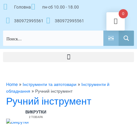
Перейти
Головна
пн-сб 10.00 - 18.00
к
0
содержимому
380972995561
380972995561
Home
»
Інструменти та автотовари
»
Інструменти й
обладнання
»
Ручний інструмент
Ручний інструмент
ВИКРУТКИ
2 ТОВАРА