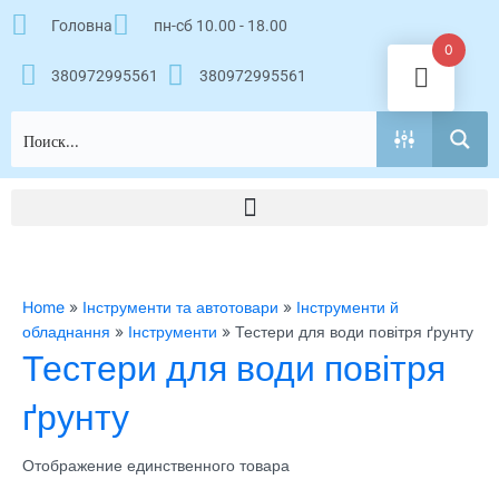
Перейти
Головна
пн-сб 10.00 - 18.00
к
0
содержимому
380972995561
380972995561
Home
»
Інструменти та автотовари
»
Інструменти й
обладнання
»
Інструменти
»
Тестери для води повітря ґрунту
Тестери для води повітря
ґрунту
Отображение единственного товара