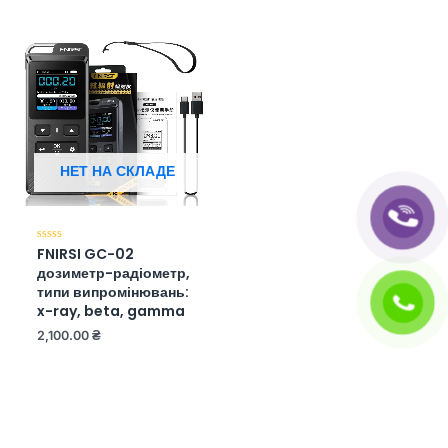
НЕТ НА СКЛАДЕ
FNIRSI GC-02
Оценка
0
дозиметр-радіометр,
из
5
типи випромінювань:
x-ray, beta, gamma
2,100.00
₴