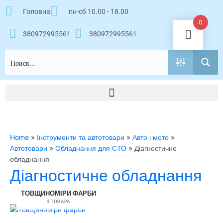
Перейти
Головна
пн-сб 10.00 - 18.00
к
0
содержимому
380972995561
380972995561
Home
»
Інструменти та автотовари
»
Авто і мото
»
Автотовари
»
Обладнання для СТО
»
Діагностичне
обладнання
Діагностичне обладнання
ТОВЩИНОМІРИ ФАРБИ
2 ТОВАРА