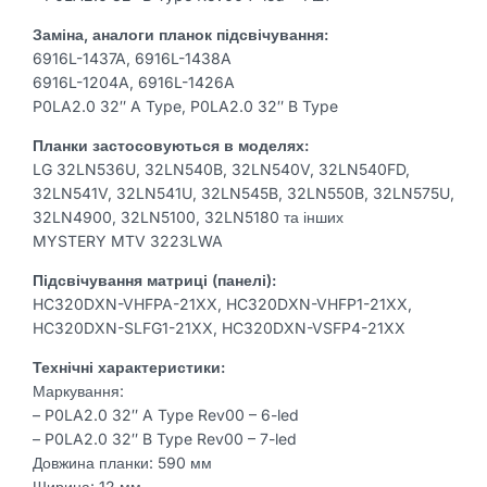
590mm
Заміна, аналоги планок підсвічування:
32")
6916L-1437A, 6916L-1438A
6916L-1204A, 6916L-1426A
P0LA2.0 32″ A Type, P0LA2.0 32″ B Type
Планки застосовуються в моделях:
LG 32LN536U, 32LN540B, 32LN540V, 32LN540FD,
32LN541V, 32LN541U, 32LN545B, 32LN550B, 32LN575U,
32LN4900, 32LN5100, 32LN5180 та інших
MYSTERY MTV 3223LWA
Підсвічування матриці (панелі):
HC320DXN-VHFPA-21XX, HC320DXN-VHFP1-21XX,
HC320DXN-SLFG1-21XX, HC320DXN-VSFP4-21XX
Технічні характеристики:
Маркування:
– P0LA2.0 32″ A Type Rev00 – 6-led
– P0LA2.0 32″ B Type Rev00 – 7-led
Довжина планки: 590 мм
Ширина: 12 мм