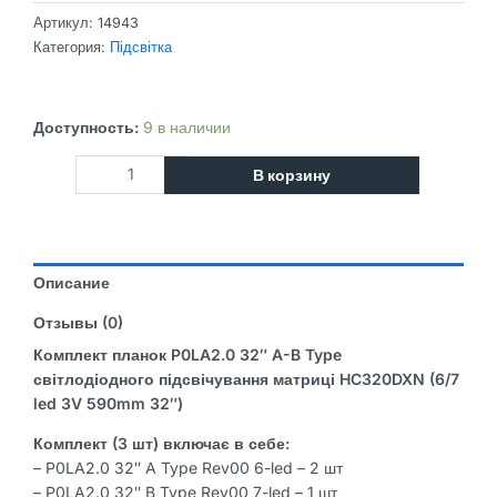
составляла
410.00 ₴.
450.00 ₴.
Артикул:
14943
Категория:
Підсвітка
Количество
Доступность:
9 в наличии
товара
В корзину
Комплект
планок
P0LA2.0
32"
A-
Описание
B
Type
Отзывы (0)
світлодіодного
Комплект планок P0LA2.0 32″ A-B Type
підсвічування
світлодіодного підсвічування матриці HC320DXN (6/7
матриці
led 3V 590mm 32″)
HC320DXN
(6/7
Комплект (3 шт) включає в себе:
led
– P0LA2.0 32″ A Type Rev00 6-led – 2 шт
3V
– P0LA2.0 32″ B Type Rev00 7-led – 1 шт