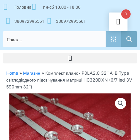
Перейти
Головна
пн-сб 10.00 - 18.00
к
0
содержимому
380972995561
380972995561
Home
»
Магазин
»
Комплект планок P0LA2.0 32″ A-B Type
світлодіодного підсвічування матриці HC320DXN (6/7 led 3V
590mm 32″)