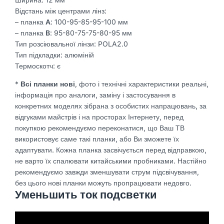
Відстань між центрами лінз:
– планка
А
: 100-95-85-95-100 мм
– планка
B
: 95-80-75-75-80-95 мм
Тип розсіювальної лінзи: POLA2.0
Тип підкладки: алюміній
Термоскотч: є
*
Всі планки нові
, фото і технічні характеристики реальні,
інформація про аналоги, заміну і застосування в
конкретних моделях зібрана з особистих напрацювань, за
відгуками майстрів і на просторах Інтернету, перед
покупкою рекомендуємо переконатися, що Ваш ТВ
використовує саме такі планки, або Ви зможете їх
адаптувати. Кожна планка засвічується перед відправкою,
не варто їх спалювати китайськими пробниками. Настійно
рекомендуємо завжди зменшувати струм підсвічування,
без цього нові планки можуть пропрацювати недовго.
Уменьшить ток подсветки