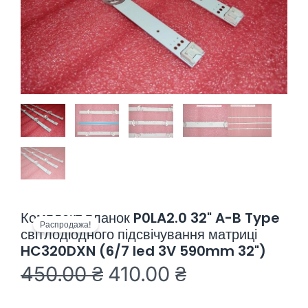
Комплект планок P0LA2.0 32" A-B Type
Распродажа!
світлодіодного підсвічування матриці
HC320DXN (6/7 led 3V 590mm 32")
450.00
₴
410.00
₴
Первоначальная
Текущая
цена
цена: