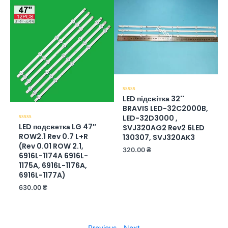
LED підсвітка 32''
Оценка
0
BRAVIS LED-32C2000B,
из
5
LED-32D3000 ,
LED подсветка LG 47″
Оценка
SVJ320AG2 Rev2 6LED
0
ROW2.1 Rev 0.7 L+R
130307, SVJ320AK3
из
5
(Rev 0.01 ROW 2.1,
320.00
₴
6916L-1174A 6916L-
1175A, 6916L-1176A,
6916L-1177A)
630.00
₴
Previous
-
Next