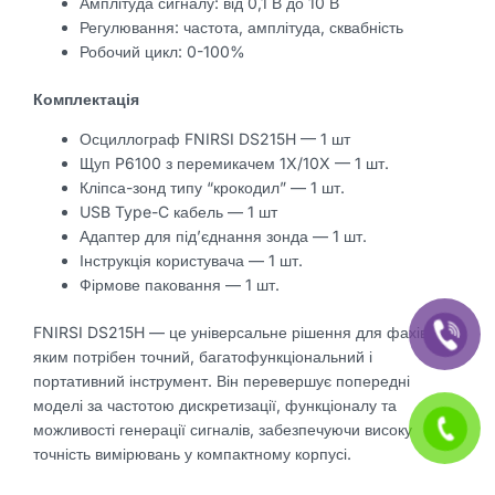
Амплітуда сигналу: від 0,1 В до 10 В
Регулювання: частота, амплітуда, сквабність
Робочий цикл: 0-100%
Комплектація
Осциллограф FNIRSI DS215H — 1 шт
Щуп P6100 з перемикачем 1X/10X — 1 шт.
Кліпса-зонд типу “крокодил” — 1 шт.
USB Type-C кабель — 1 шт
Адаптер для під’єднання зонда — 1 шт.
Інструкція користувача — 1 шт.
Фірмове паковання — 1 шт.
FNIRSI DS215H — це універсальне рішення для фахівців,
яким потрібен точний, багатофункціональний і
портативний інструмент. Він перевершує попередні
моделі за частотою дискретизації, функціоналу та
можливості генерації сигналів, забезпечуючи високу
точність вимірювань у компактному корпусі.