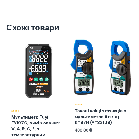
Cхожі товари
Токові кліщі з функцією
Оценка
0
мультиметра Aneng
Мультиметр Fuyi
Оценка
из
0
5
KT87N (YT32108)
FY107C, вимірювання:
из
5
V, A, R, С, F, з
400.00
₴
температурним