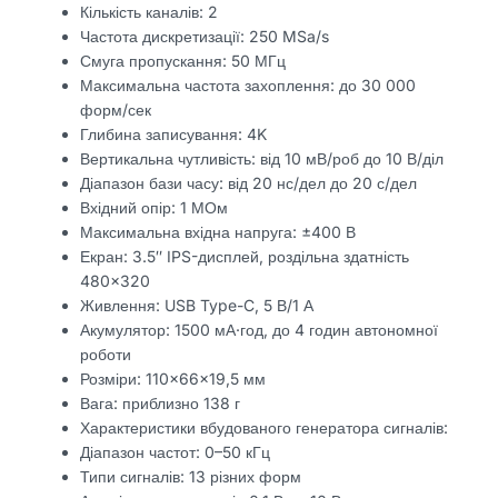
Кількість каналів: 2
Частота дискретизації: 250 MSa/s
Смуга пропускання: 50 МГц
Максимальна частота захоплення: до 30 000
форм/сек
Глибина записування: 4K
Вертикальна чутливість: від 10 мВ/роб до 10 В/діл
Діапазон бази часу: від 20 нс/дел до 20 с/дел
Вхідний опір: 1 МОм
Максимальна вхідна напруга: ±400 В
Екран: 3.5″ IPS-дисплей, роздільна здатність
480×320
Живлення: USB Type-C, 5 В/1 А
Акумулятор: 1500 мА·год, до 4 годин автономної
роботи
Розміри: 110×66×19,5 мм
Вага: приблизно 138 г
Характеристики вбудованого генератора сигналів:
Діапазон частот: 0–50 кГц
Типи сигналів: 13 різних форм