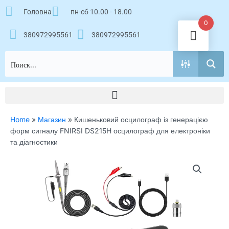
Перейти
Головна
пн-сб 10.00 - 18.00
к
0
содержимому
380972995561
380972995561
Home
»
Магазин
»
Кишеньковий осцилограф із генерацією
форм сигналу FNIRSI DS215H осцилограф для електроніки
та діагностики