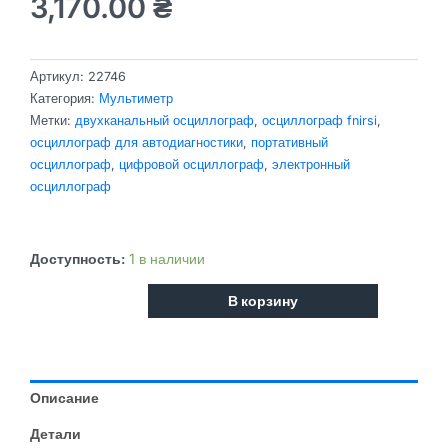
3,170.00
₴
Артикул:
22746
Категория:
Мультиметр
Метки:
двухканальный осциллограф
,
осциллограф fnirsi
,
осциллограф для автодиагностики
,
портативный
осциллограф
,
цифровой осциллограф
,
электронный
осциллограф
Количество
Доступность:
1 в наличии
товара
В корзину
Кишеньковий
осцилограф
із
генерацією
форм
Описание
сигналу
FNIRSI
Детали