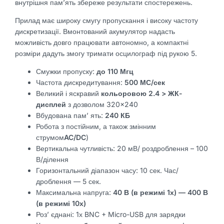
внутрішня пам’ять збереже результати спостережень.
Прилад має широку смугу пропускання і високу частоту
дискретизації. Вмонтований акумулятор надасть
можливість довго працювати автономно, а компактні
розміри дадуть змогу тримати осцилограф під рукою 5.
Смужки пропуску:
до 110 Мгц
Частота дискредитування:
500 МС/сек
Великий і яскравий
кольоровою 2.4 > ЖК-
дисплей
з дозволом 320×240
Вбудована пам’ ять:
240 КБ
Робота з постійним, а також змінним
струмом
AC/DC
)
Вертикальна чутливість: 20 мВ/ роздроблення – 100
В/ділення
Горизонтальний діапазон часу: 10 сек. Час/
дроблення — 5 сек.
Максимальна напруга:
40 В (в режимі 1х) — 400 В
(в режимі 10х)
Роз’ єднані: 1х BNC + Micro-USB для зарядки