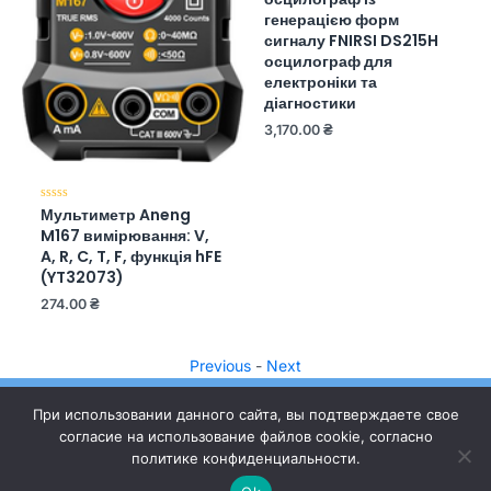
из
5
генерацією форм
сигналу FNIRSI DS215H
осцилограф для
електроніки та
діагностики
3,170.00
₴
Мультиметр Aneng
Оценка
0
M167 вимірювання: V,
из
5
A, R, C, T, F, функція hFE
(YT32073)
274.00
₴
Previous
-
Next
При использовании данного сайта, вы подтверждаете свое
согласие на использование файлов cookie, согласно
политике конфиденциальности.