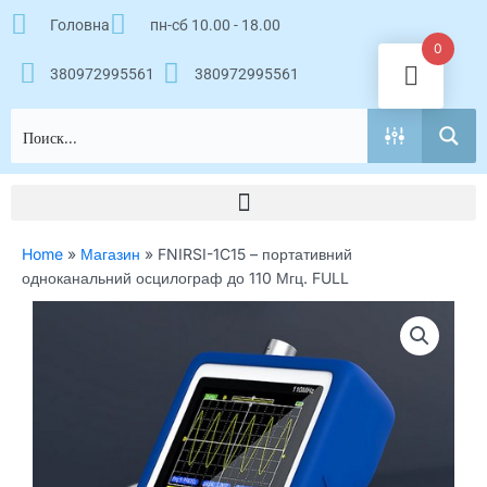
Перейти
Головна
пн-сб 10.00 - 18.00
к
0
содержимому
380972995561
380972995561
Home
»
Магазин
»
FNIRSI-1C15 – портативний
одноканальний осцилограф до 110 Мгц. FULL