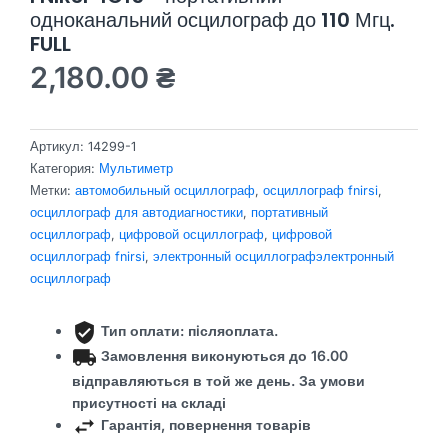
одноканальний осцилограф до 110 Мгц.
FULL
2,180.00
₴
Артикул:
14299-1
Категория:
Мультиметр
Метки:
автомобильный осциллограф
,
осциллограф fnirsi
,
осциллограф для автодиагностики
,
портативный
осциллограф
,
цифровой осциллограф
,
цифровой
осциллограф fnirsi
,
электронный осциллографэлектронный
осциллограф
Тип оплати: пiсляоплата.
Замовлення виконуються до 16.00
відправляються в той же день.
За умови
присутності на складі
Гарантія, повернення товарів